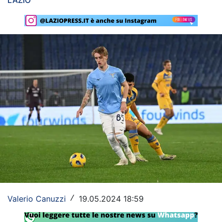
LAZIO
Rassegna Lazio
Social
Calcio
Serie A
Champions League
Europa League
Altri Sport
Formula 1
Tennis
Valerio Canuzzi
19.05.2024 18:59
/
Vela