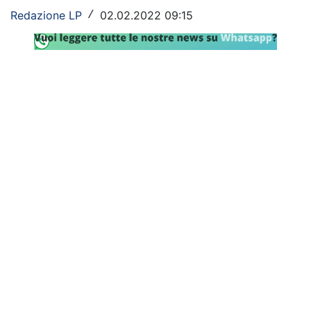
Redazione LP
02.02.2022 09:15
/
Rassegna Lazio
Social
Calcio
Serie A
Champions League
Europa League
Altri Sport
Formula 1
Tennis
Vela