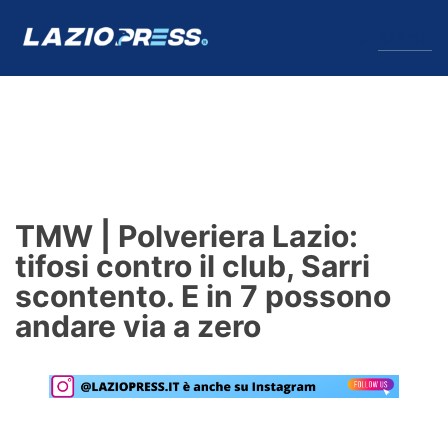
↓
Menu
Lazio
News
TMW | Polveriera Lazio:
Formello
tifosi contro il club, Sarri
scontento. E in 7 possono
Infortuni
andare via a zero
Primavera
Calciomercato
Lazio Women