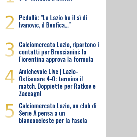
2
Pedullà: "La Lazio ha il sì di
Ivanovic, il Benfica…"
3
Calciomercato Lazio, ripartono i
contatti per Brescianini: la
Fiorentina approva la formula
4
Amichevole Live | Lazio-
Ostiamare 4-0: termina il
match. Doppiette per Ratkov e
Zaccagni
5
Calciomercato Lazio, un club di
Serie A pensa a un
biancoceleste per la fascia