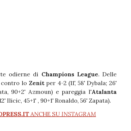
ite odierne di
Champions League
. Delle
contro lo
Zenit
per 4-2 (11', 58' Dybala; 26'
ata, 90+2' Azmoun) e pareggia l'
Atalanta
12' Ilicic, 45+1' , 90+1' Ronaldo, 56' Zapata).
OPRESS.IT
ANCHE SU
INSTAGRAM