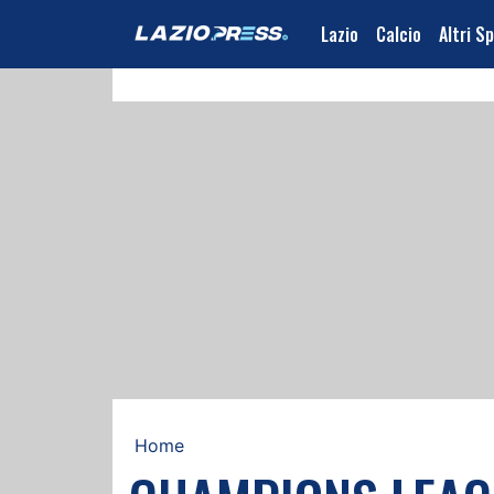
Lazio
Calcio
Altri S
Home