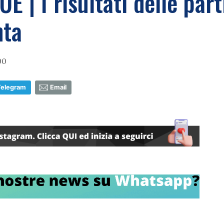
 I risultati delle parti
nta
00
Telegram
Email