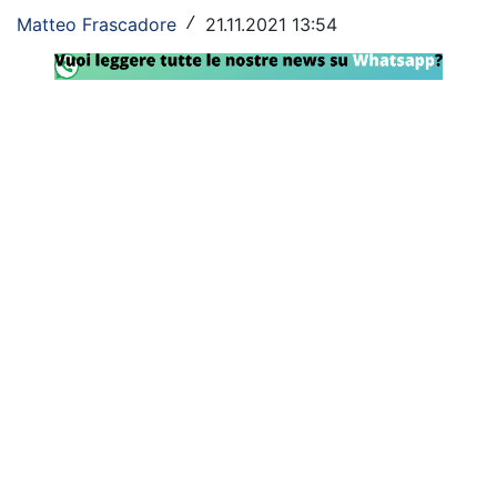
Matteo Frascadore
21.11.2021 13:54
/
Rassegna Lazio
Social
Calcio
Serie A
Champions League
Europa League
Altri Sport
Formula 1
Tennis
Vela