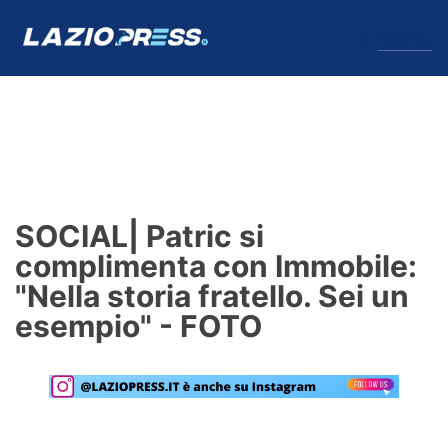
↓
Menu
Lazio
News
SOCIAL| Patric si
Formello
complimenta con Immobile:
"Nella storia fratello. Sei un
Infortuni
esempio" - FOTO
Primavera
Calciomercato
Lazio Women