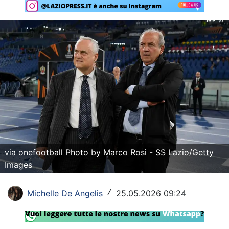
Rassegna Lazio
Social
Calcio
Serie A
Champions League
Europa League
Altri Sport
via onefootball Photo by Marco Rosi - SS Lazio/Getty
Images
Formula 1
Tennis
Michelle De Angelis
25.05.2026 09:24
/
Vela