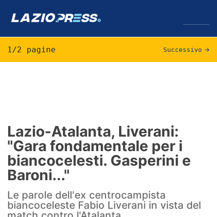
↓
Menu
1/2 pagine
Successivo
→
Lazio
News
Formello
Lazio-Atalanta, Liverani:
"Gara fondamentale per i
Infortuni
biancocelesti. Gasperini e
Primavera
Baroni..."
Calciomercato
Le parole dell'ex centrocampista
biancoceleste Fabio Liverani in vista del
Lazio Women
match contro l'Atalanta