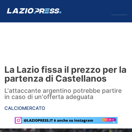
↓
Menu
Lazio
News
La Lazio fissa il prezzo per la
Formello
partenza di Castellanos
Infortuni
L'attaccante argentino potrebbe partire
in caso di un'offerta adeguata
Primavera
CALCIOMERCATO
Calciomercato
Lazio Women