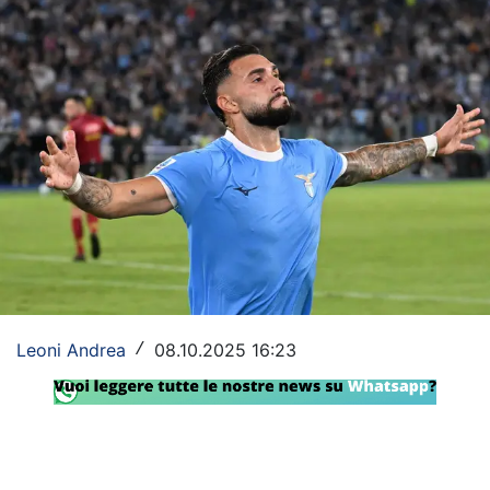
Rassegna Lazio
Social
Calcio
Serie A
Champions League
Europa League
Altri Sport
Leoni Andrea
08.10.2025 16:23
/
Formula 1
Tennis
Vela