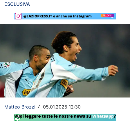
ESCLUSIVA
Rassegna Lazio
Social
Calcio
Serie A
Champions League
Europa League
Altri Sport
Formula 1
Matteo Brozzi
05.01.2025 12:30
/
Tennis
Vela