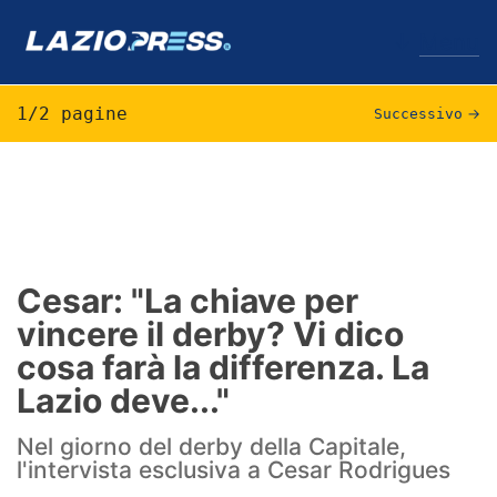
↓
Menu
1/2 pagine
Successivo
→
Lazio
News
Formello
Cesar: "La chiave per
vincere il derby? Vi dico
Infortuni
cosa farà la differenza. La
Primavera
Lazio deve..."
Calciomercato
Nel giorno del derby della Capitale,
l'intervista esclusiva a Cesar Rodrigues
Lazio Women