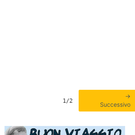
→
1/2
Successivo