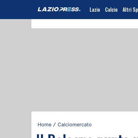
Lazio
Calcio
Altri S
Home
Calciomercato
/