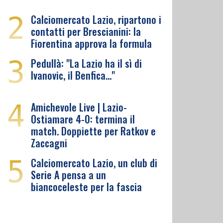
2
Calciomercato Lazio, ripartono i
contatti per Brescianini: la
Fiorentina approva la formula
3
Pedullà: "La Lazio ha il sì di
Ivanovic, il Benfica…"
4
Amichevole Live | Lazio-
Ostiamare 4-0: termina il
match. Doppiette per Ratkov e
Zaccagni
5
Calciomercato Lazio, un club di
Serie A pensa a un
biancoceleste per la fascia