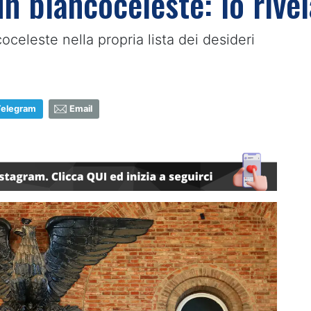
n biancoceleste: lo rive
coceleste nella propria lista dei desideri
Telegram
Email