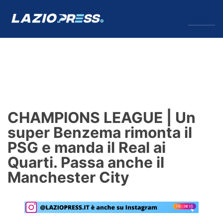
↓
Menu
Lazio
News
CHAMPIONS LEAGUE | Un
Formello
super Benzema rimonta il
PSG e manda il Real ai
Infortuni
Quarti. Passa anche il
Primavera
Manchester City
Calciomercato
Lazio Women