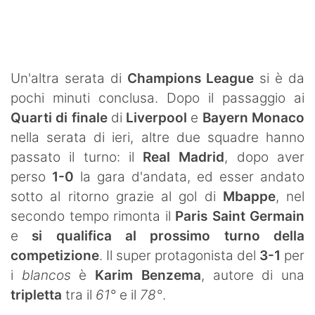
SHOP LAZIO
Contatti
Un'altra serata di
Champions League
si è da
pochi minuti conclusa. Dopo il passaggio ai
Quarti di finale
di
Liverpool
e
Bayern Monaco
nella serata di ieri, altre due squadre hanno
passato il turno: il
Real Madrid
, dopo aver
perso
1-0
la gara d'andata, ed esser andato
sotto al ritorno grazie al gol di
Mbappe
, nel
secondo tempo rimonta il
Paris Saint Germain
e
si qualifica al prossimo turno della
competizione
. Il super protagonista del
3-1
per
i
blancos
è
Karim Benzema
, autore di una
tripletta
tra il
61°
e il
78°
.