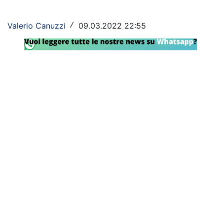
Rassegna Lazio
Valerio Canuzzi
09.03.2022 22:55
/
Social
Calcio
Serie A
Champions League
Europa League
Altri Sport
Formula 1
Tennis
Vela