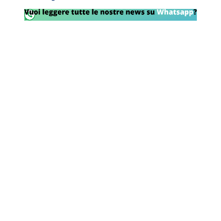
Rassegna Lazio
Social
Calcio
Serie A
Champions League
Europa League
Altri Sport
Formula 1
Tennis
Vela