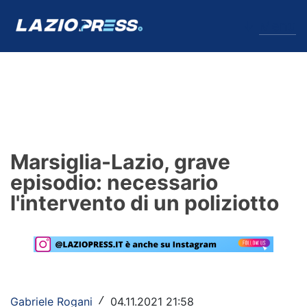
↓
Menu
Lazio
News
Marsiglia-Lazio, grave
Formello
episodio: necessario
l'intervento di un poliziotto
Infortuni
Primavera
Calciomercato
Lazio Women
Gabriele Rogani
04.11.2021 21:58
/