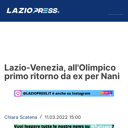
↓
Menu
Lazio
News
Lazio-Venezia, all'Olimpico
Formello
primo ritorno da ex per Nani
Infortuni
Primavera
Calciomercato
Chiara Scatena
11.03.2022 15:00
/
Lazio Women