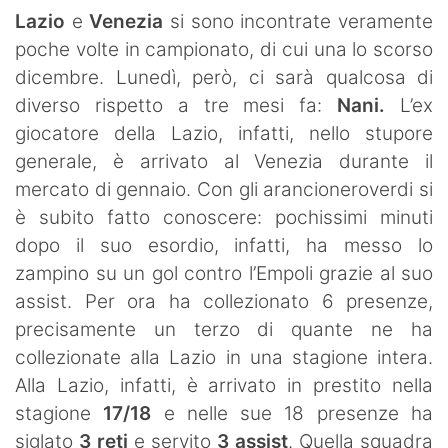
SHOP LAZIO
Lazio
e
Venezia
si sono incontrate veramente
poche volte in campionato, di cui una lo scorso
Contatti
dicembre. Lunedì, però, ci sarà qualcosa di
diverso rispetto a tre mesi fa:
Nani.
L’ex
giocatore della Lazio, infatti, nello stupore
generale, è arrivato al Venezia durante il
mercato di gennaio. Con gli arancioneroverdi si
è subito fatto conoscere: pochissimi minuti
dopo il suo esordio, infatti, ha messo lo
zampino su un gol contro l’Empoli grazie al suo
assist. Per ora ha collezionato 6 presenze,
precisamente un terzo di quante ne ha
collezionate alla Lazio in una stagione intera.
Alla Lazio, infatti, è arrivato in prestito nella
stagione
17/18
e nelle sue 18 presenze ha
siglato
3 reti
e servito
3 assist
. Quella squadra