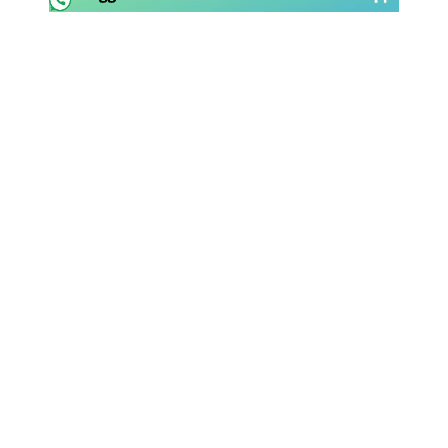
Rassegna Lazio
Social
Calcio
Serie A
Champions League
Europa League
Altri Sport
Formula 1
Tennis
Vela