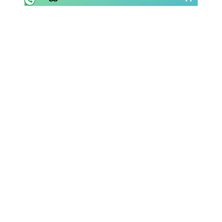
Rassegna Lazio
Social
Calcio
Serie A
Champions League
Europa League
Altri Sport
Formula 1
Tennis
Vela