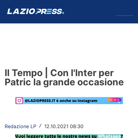
↓
Menu
Lazio
News
Il Tempo | Con l'Inter per
Formello
Patric la grande occasione
Infortuni
Primavera
Calciomercato
Redazione LP
12.10.2021 08:30
/
Lazio Women