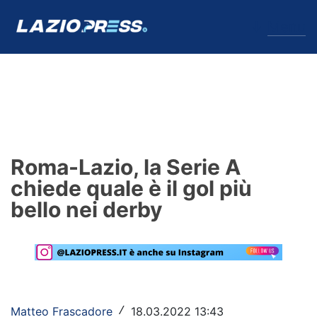
↓
Menu
Lazio
News
Roma-Lazio, la Serie A
Formello
chiede quale è il gol più
bello nei derby
Infortuni
Primavera
Calciomercato
Lazio Women
Matteo Frascadore
18.03.2022 13:43
/