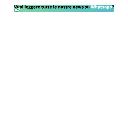
Rassegna Lazio
Social
Calcio
Serie A
Champions League
Europa League
Altri Sport
Formula 1
Tennis
Vela