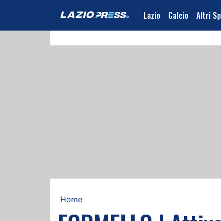
Lazio
Calcio
Altri S
Home