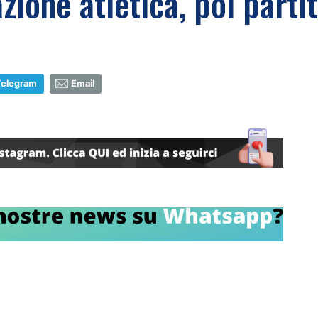
ione atletica, poi partit
Telegram
Email