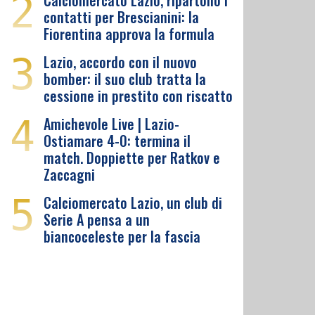
2
Calciomercato Lazio, ripartono i
contatti per Brescianini: la
Fiorentina approva la formula
3
Lazio, accordo con il nuovo
bomber: il suo club tratta la
cessione in prestito con riscatto
4
Amichevole Live | Lazio-
Ostiamare 4-0: termina il
match. Doppiette per Ratkov e
Zaccagni
5
Calciomercato Lazio, un club di
Serie A pensa a un
biancoceleste per la fascia