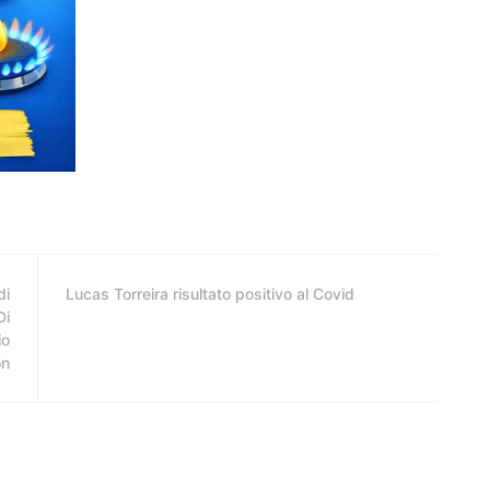
di
Lucas Torreira risultato positivo al Covid
Di
io
on