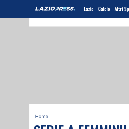
Lazio
Calcio
Altri S
Home