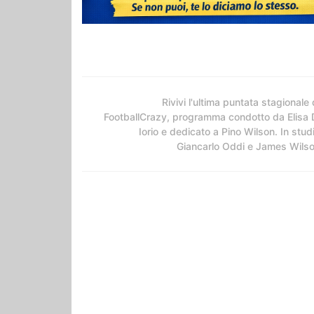
Rivivi l'ultima puntata stagionale 
FootballCrazy, programma condotto da Elisa 
Iorio e dedicato a Pino Wilson. In stud
Giancarlo Oddi e James Wils