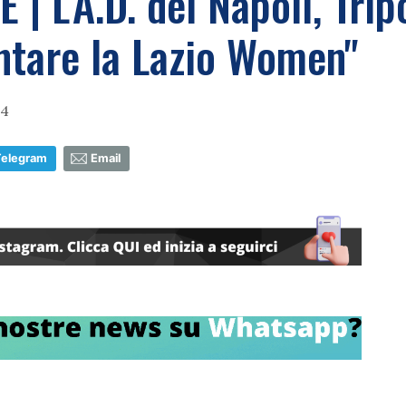
| L'A.D. del Napoli, Trip
ontare la Lazio Women"
34
Telegram
Email