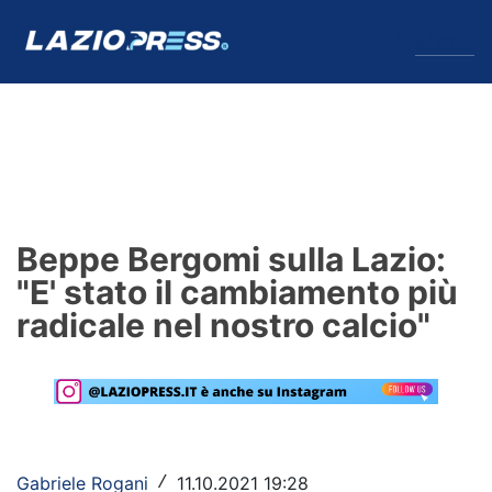
↓
Menu
Lazio
News
Beppe Bergomi sulla Lazio:
Formello
"E' stato il cambiamento più
radicale nel nostro calcio"
Infortuni
Primavera
Calciomercato
Lazio Women
Gabriele Rogani
11.10.2021 19:28
/