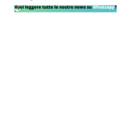
Rassegna Lazio
Social
Calcio
Serie A
Champions League
Europa League
Altri Sport
Formula 1
Tennis
Vela