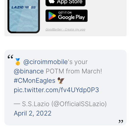
🥇
@ciroimmobile
's your
@binance
POTM from March!
#CMonEagles
🦅
pic.twitter.com/fv4UYdp0P3
— S.S.Lazio (@OfficialSSLazio)
April 2, 2022