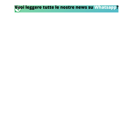
Rassegna Lazio
Social
Calcio
Serie A
Champions League
Europa League
Altri Sport
Formula 1
Tennis
Vela