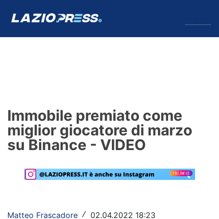
↓
Menu
Lazio
News
Immobile premiato come
Formello
miglior giocatore di marzo
su Binance - VIDEO
Infortuni
Primavera
Calciomercato
Lazio Women
Matteo Frascadore
02.04.2022 18:23
/