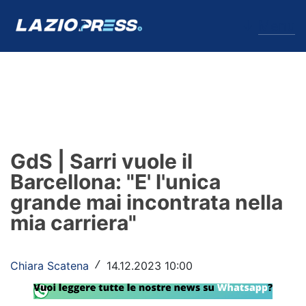
↓
Menu
Lazio
News
GdS | Sarri vuole il
Formello
Barcellona: "E' l'unica
grande mai incontrata nella
Infortuni
mia carriera"
Primavera
Calciomercato
Chiara Scatena
14.12.2023 10:00
/
Lazio Women