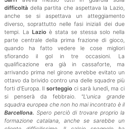
SHOP LAZIO
difficoltà
della partita che aspettava la Lazio,
anche se si aspettava un atteggiamento
Contatti
diverso, soprattutto nelle fasi iniziali dei due
tempi. La
Lazio
è stata se stessa solo nella
parte centrale della prima frazione di gioco,
quando ha fatto vedere le cose migliori
sfiorando il gol in tre occasioni. La
qualificazione era già in cassaforte, ma
arrivando prima nel girone avrebbe evitato un
ottavo da brivido contro una delle squadre più
forti d'Europa. Il
sorteggio
ci sarà lunedì, ma ci
si penserà da febbraio.
"L'unica grande
squadra europea che non ho mai incontrato è il
Barcellona.
Spero perciò di trovare proprio la
formazione catalana, anche se sarebbe un
cliente difficilissimo. Il calcio spagnolo ha