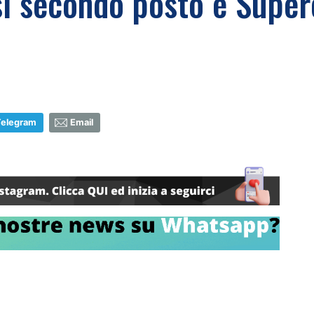
esi secondo posto e Super
Telegram
Email