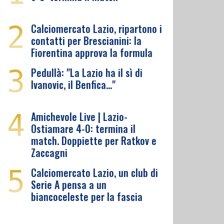
2
Calciomercato Lazio, ripartono i
contatti per Brescianini: la
Fiorentina approva la formula
3
Pedullà: "La Lazio ha il sì di
Ivanovic, il Benfica…"
4
Amichevole Live | Lazio-
Ostiamare 4-0: termina il
match. Doppiette per Ratkov e
Zaccagni
5
Calciomercato Lazio, un club di
Serie A pensa a un
biancoceleste per la fascia