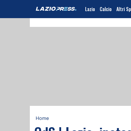
Lazio
Calcio
Altri S
Home