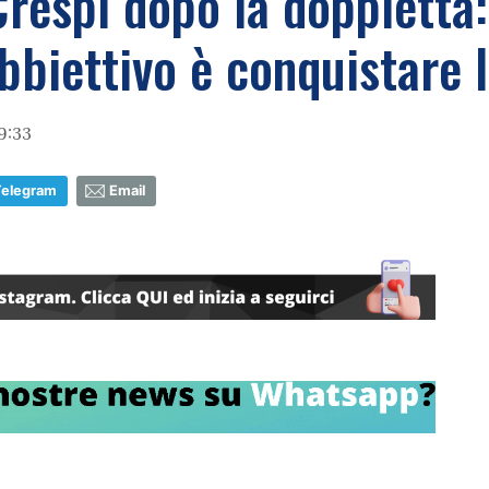
respi dopo la doppietta:
'obbiettivo è conquistare
9:33
Telegram
Email