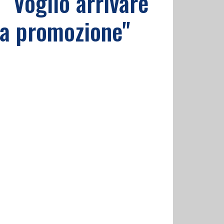
 "Voglio arrivare
 la promozione"