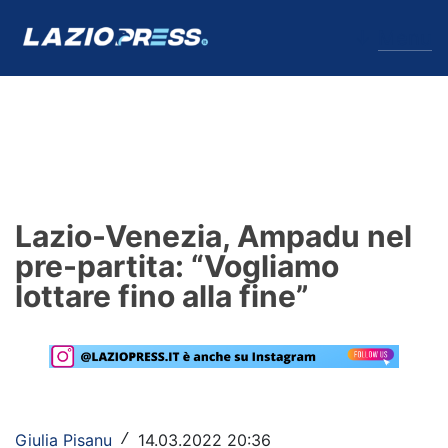
↓
Menu
Lazio
News
Lazio-Venezia, Ampadu nel
Formello
pre-partita: “Vogliamo
lottare fino alla fine”
Infortuni
Primavera
Calciomercato
Lazio Women
Giulia Pisanu
14.03.2022 20:36
/