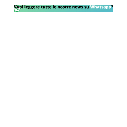
Rassegna Lazio
Social
Calcio
Serie A
Champions League
Europa League
Altri Sport
Formula 1
Tennis
Vela