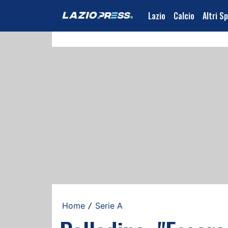
Lazio
Calcio
Altri S
Home
Serie A
/