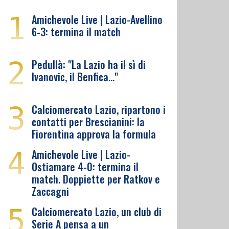
1
Amichevole Live | Lazio-Avellino
6-3: termina il match
2
Pedullà: "La Lazio ha il sì di
Ivanovic, il Benfica…"
3
Calciomercato Lazio, ripartono i
contatti per Brescianini: la
Fiorentina approva la formula
4
Amichevole Live | Lazio-
Ostiamare 4-0: termina il
match. Doppiette per Ratkov e
Zaccagni
5
Calciomercato Lazio, un club di
Serie A pensa a un