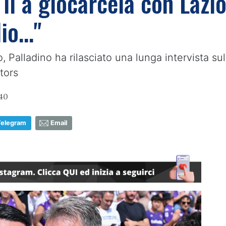
 lì a giocarcela con Lazi
lio…"
o, Palladino ha rilasciato una lunga intervista 
tors
40
Telegram
Email