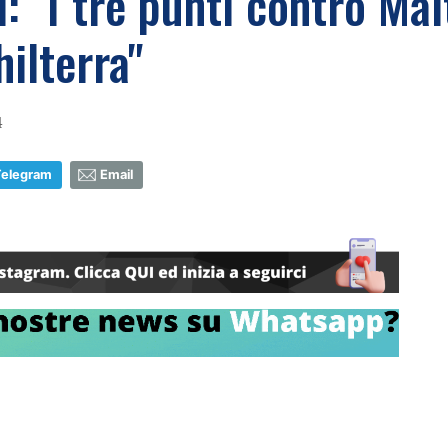
i: "I tre punti contro Ma
hilterra"
4
Telegram
Email