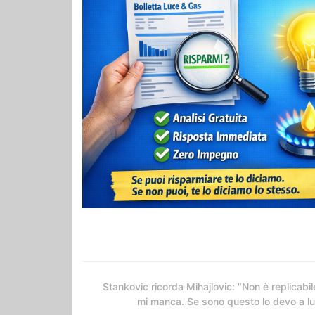
Stankovic ricorda Mihajlovic: "Non è replicabil
mi manca. Se sono questo lo devo a lu