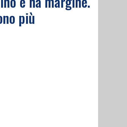
ino e ha margine.
ono più