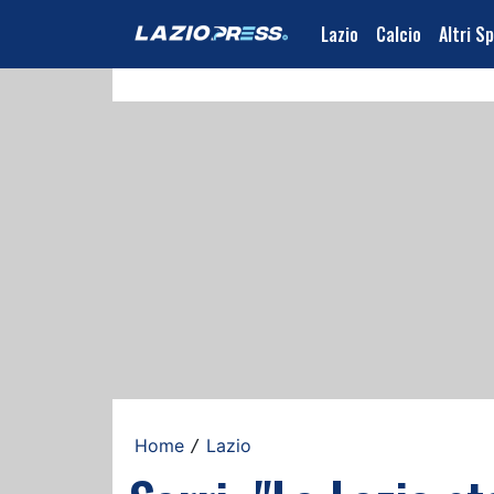
Lazio
Calcio
Altri S
Home
Lazio
/