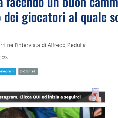
sta facendo un buon camm
 dei giocatori al quale s
rri nell'intervista di Alfredo Pedullà
4:28
Telegram
Email