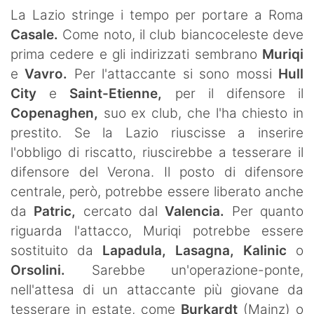
SHOP LAZIO
La Lazio stringe i tempo per portare a Roma
Casale.
Come noto, il club biancoceleste deve
Contatti
prima cedere e gli indirizzati sembrano
Muriqi
e
Vavro.
Per l'attaccante si sono mossi
Hull
City
e
Saint-Etienne,
per il difensore il
Copenaghen,
suo ex club, che l'ha chiesto in
prestito. Se la Lazio riuscisse a inserire
l'obbligo di riscatto, riuscirebbe a tesserare il
difensore del Verona. Il posto di difensore
centrale, però, potrebbe essere liberato anche
da
Patric,
cercato dal
Valencia.
Per quanto
riguarda l'attacco, Muriqi potrebbe essere
sostituito da
Lapadula, Lasagna, Kalinic
o
Orsolini.
Sarebbe un'operazione-ponte,
nell'attesa di un attaccante più giovane da
tesserare in estate, come
Burkardt
(Mainz) o