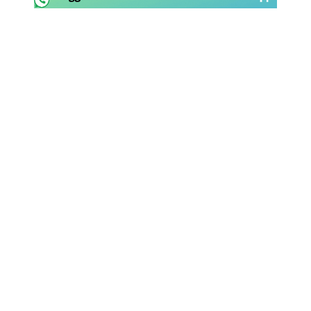
Rassegna Lazio
Social
Calcio
Serie A
Champions League
Europa League
Altri Sport
Formula 1
Tennis
Vela