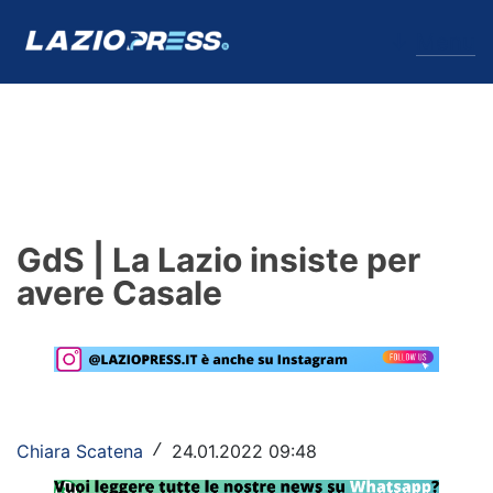
↓
Menu
Lazio
News
GdS | La Lazio insiste per
Formello
avere Casale
Infortuni
Primavera
Calciomercato
Chiara Scatena
24.01.2022 09:48
/
Lazio Women