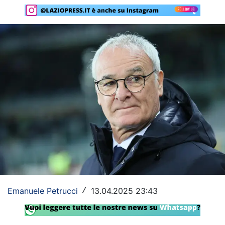
Rassegna Lazio
Social
Calcio
Serie A
Champions League
Europa League
Altri Sport
Formula 1
Tennis
Emanuele Petrucci
13.04.2025 23:43
/
Vela