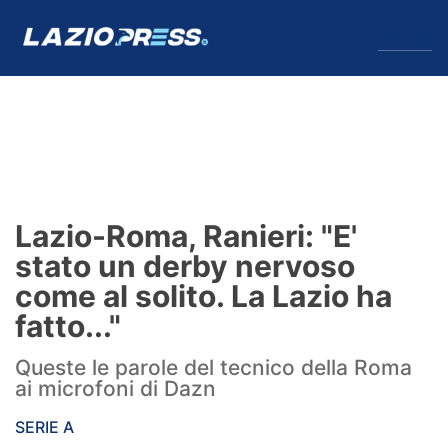
↓
Menu
Lazio
News
Lazio-Roma, Ranieri: "E'
Formello
stato un derby nervoso
come al solito. La Lazio ha
Infortuni
fatto..."
Primavera
Queste le parole del tecnico della Roma
ai microfoni di Dazn
Calciomercato
SERIE A
Lazio Women