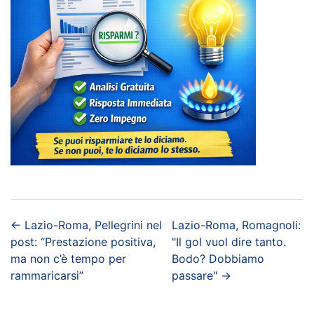
←
Lazio-Roma, Pellegrini nel
Lazio-Roma, Romagnoli:
post: “Prestazione positiva,
"Il gol vuol dire tanto.
ma non c’è tempo per
Bodo? Dobbiamo
rammaricarsi”
passare"
→