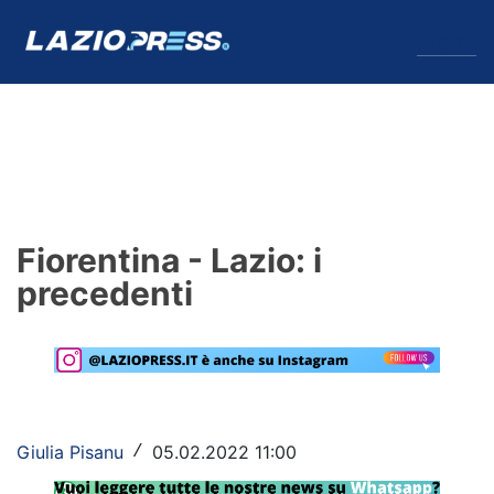
↓
Menu
Lazio
News
Fiorentina - Lazio: i
Formello
precedenti
Infortuni
Primavera
Calciomercato
Giulia Pisanu
05.02.2022 11:00
/
Lazio Women