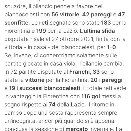
squadre, il bilancio pende a favore dei
biancocelesti con
56 vittorie
,
42 pareggi
e
47
sconfitte
. Le
reti
segnate sono state
183
per la
Fiorentina e
199
per la Lazio. L’
ultima sfida
disputata risale al 27 ottobre 2021, finita con la
vittoria - in casa - dei biancocelesti per
1-0
.
Se, invece, ci concentriamo solamente sulle
partite giocate in casa viola, il bilancio cambia.
In 72 partite disputate al
Franchi
,
33
sono
state le
vittorie
per la Fiorentina,
20
i
pareggi
e
19
i
successi biancocelesti
. Il totale reti vede
in vantaggio la Fiorentina con
116 gol
messi a
segno rispetto ai
74
della Lazio. Il ritorno in
campo dopo una sosta rappresenta sempre
un’incognita, ancor più quando si è appena
conclusa la sessione di
mercato
invernale. La