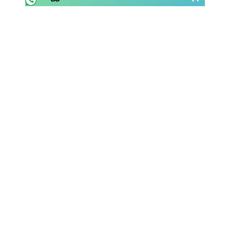
Rassegna Lazio
Social
Calcio
Serie A
Champions League
Europa League
Altri Sport
Formula 1
Tennis
Vela