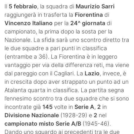
SHOP LAZIO
Il
5 febbraio
, la squadra di
Maurizio Sarri
raggiungerà in trasferta la
Fiorentina
di
Contatti
Vincenzo Italiano
per la
24^ giornata
di
campionato, la prima dopo la sosta per la
Nazionale. La sfida sarà uno scontro diretto tra
le due squadre a pari punti in classifica
(entrambe a 36). La Fiorentina è in leggero
vantaggio per via della differenza reti, ma viene
dal pareggio con il Cagliari. La
Lazio
, invece, è
in crescita dopo aver strappato un punto ad un
Atalanta quarta in classifica. La partita segna
l’ennesimo scontro tra due squadre che si sono
incontrate già
145
volte in
Serie A
,
2
in
Divisione Nazionale
(1928-29) e
2
nel
campionato misto Serie A/B
(1945-46).
Dando uno sguardo ai precedenti tra le due