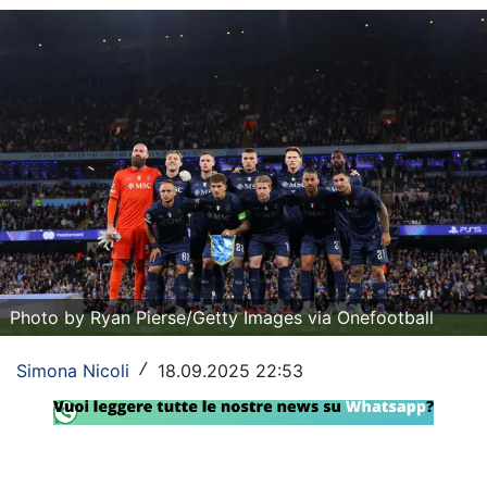
Rassegna Lazio
Social
Calcio
Serie A
Champions League
Europa League
Altri Sport
Photo by Ryan Pierse/Getty Images via Onefootball
Formula 1
Simona Nicoli
18.09.2025 22:53
/
Tennis
Vela