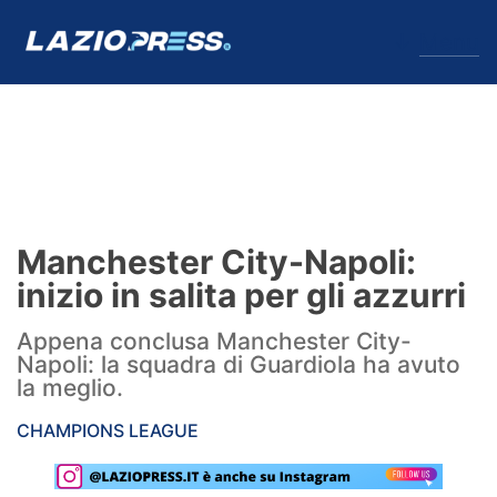
↓
Menu
Lazio
News
Manchester City-Napoli:
Formello
inizio in salita per gli azzurri
Infortuni
Appena conclusa Manchester City-
Napoli: la squadra di Guardiola ha avuto
Primavera
la meglio.
Calciomercato
CHAMPIONS LEAGUE
Lazio Women