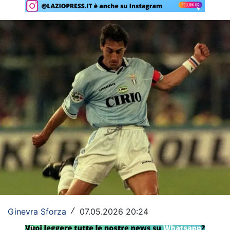
Rassegna Lazio
Social
Calcio
Serie A
Champions League
Europa League
Altri Sport
Formula 1
Tennis
Ginevra Sforza
07.05.2026 20:24
/
Vela