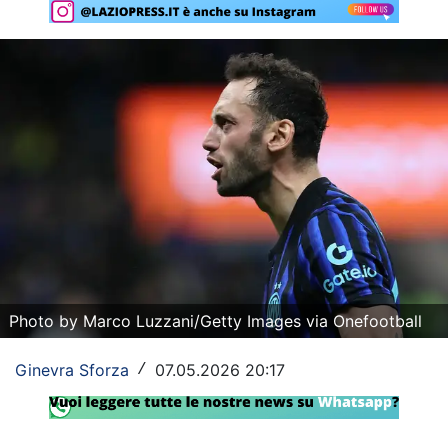
Rassegna Lazio
Social
Calcio
Serie A
Champions League
Europa League
Altri Sport
Photo by Marco Luzzani/Getty Images via Onefootball
Formula 1
Ginevra Sforza
07.05.2026 20:17
/
Tennis
Vela