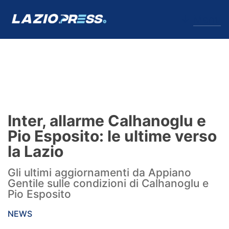
↓
Menu
Lazio
News
Inter, allarme Calhanoglu e
Formello
Pio Esposito: le ultime verso
la Lazio
Infortuni
Gli ultimi aggiornamenti da Appiano
Primavera
Gentile sulle condizioni di Calhanoglu e
Pio Esposito
Calciomercato
NEWS
Lazio Women