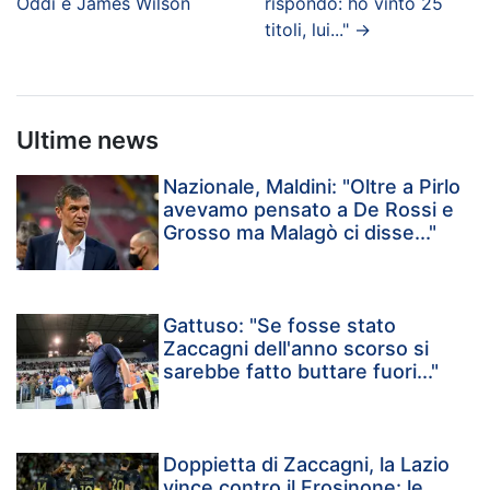
Oddi e James Wilson
rispondo: ho vinto 25
titoli, lui..."
→
Ultime news
Nazionale, Maldini: "Oltre a Pirlo
avevamo pensato a De Rossi e
Grosso ma Malagò ci disse..."
Gattuso: "Se fosse stato
Zaccagni dell'anno scorso si
sarebbe fatto buttare fuori..."
Doppietta di Zaccagni, la Lazio
vince contro il Frosinone: le