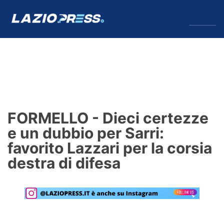
↓
Menu
Lazio
News
FORMELLO - Dieci certezze
Formello
e un dubbio per Sarri:
favorito Lazzari per la corsia
Infortuni
destra di difesa
Primavera
Calciomercato
Lazio Women