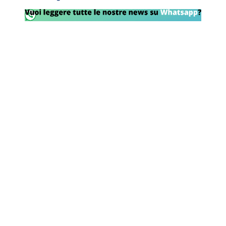
Rassegna Lazio
Social
Calcio
Serie A
Champions League
Europa League
Altri Sport
Formula 1
Tennis
Vela