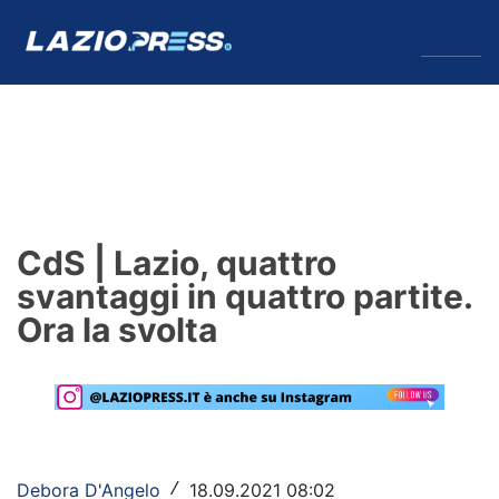
↓
Menu
Lazio
News
CdS | Lazio, quattro
Formello
svantaggi in quattro partite.
Ora la svolta
Infortuni
Primavera
Calciomercato
Lazio Women
Debora D'Angelo
18.09.2021 08:02
/