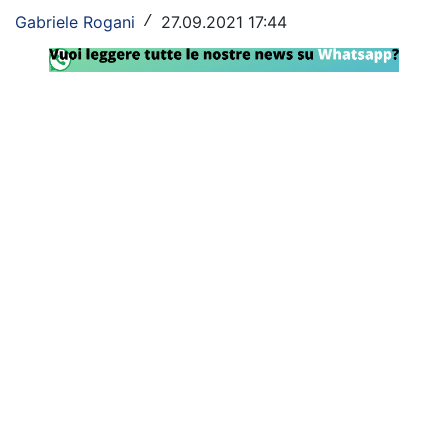
Gabriele Rogani
27.09.2021 17:44
/
Rassegna Lazio
Social
Calcio
Serie A
Champions League
Europa League
Altri Sport
Formula 1
Tennis
Vela