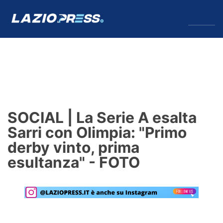
↓
Menu
Lazio
News
SOCIAL | La Serie A esalta
Formello
Sarri con Olimpia: "Primo
derby vinto, prima
Infortuni
esultanza" - FOTO
Primavera
Calciomercato
Lazio Women