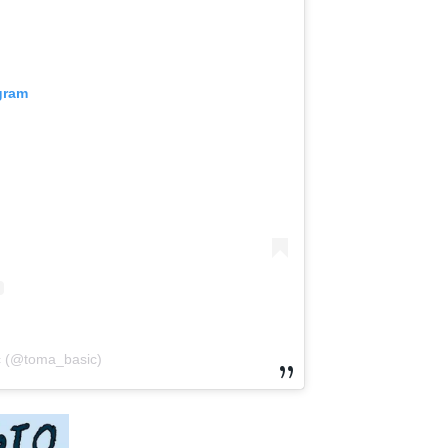
gram
ć (@toma_basic)