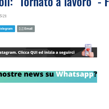
li: "Tornato a lavoro" -
5:21
Telegram
Email