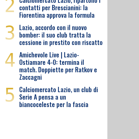
2
Calciomercato Lazio, ripartono i
contatti per Brescianini: la
Fiorentina approva la formula
3
Lazio, accordo con il nuovo
bomber: il suo club tratta la
cessione in prestito con riscatto
4
Amichevole Live | Lazio-
Ostiamare 4-0: termina il
match. Doppiette per Ratkov e
Zaccagni
5
Calciomercato Lazio, un club di
Serie A pensa a un
biancoceleste per la fascia