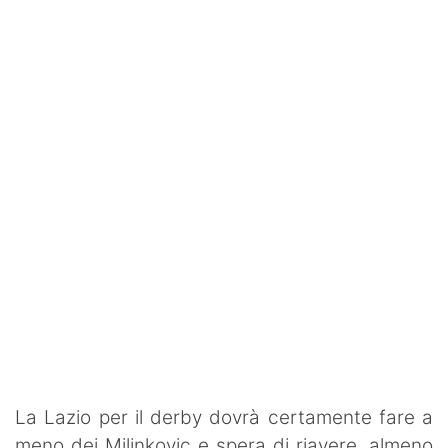
Rassegna Lazio
Social
Calcio
Serie A
Champions League
Europa League
Altri Sport
Formula 1
Tennis
La Lazio per il derby dovrà certamente fare a
Vela
meno dei Milinkovic e spera di riavere, almeno