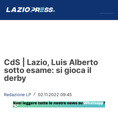
↓
Menu
Lazio
News
CdS | Lazio, Luis Alberto
Formello
sotto esame: si gioca il
derby
Infortuni
Primavera
Redazione LP
02.11.2022 09:45
/
Calciomercato
Lazio Women