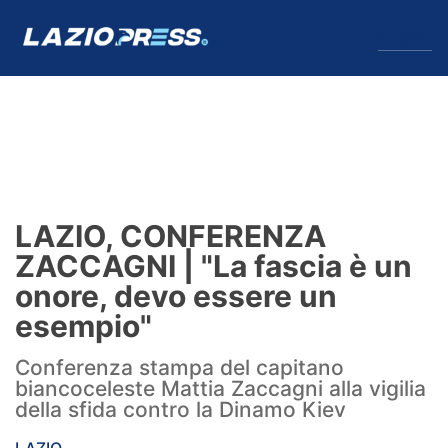
↓
Menu
Lazio
News
LAZIO, CONFERENZA
Formello
ZACCAGNI | "La fascia è un
onore, devo essere un
Infortuni
esempio"
Primavera
Conferenza stampa del capitano
biancoceleste Mattia Zaccagni alla vigilia
Calciomercato
della sfida contro la Dinamo Kiev
Lazio Women