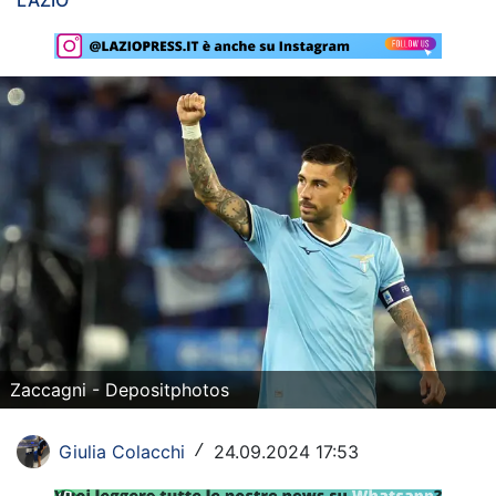
LAZIO
Rassegna Lazio
Social
Calcio
Serie A
Champions League
Europa League
Altri Sport
Formula 1
Zaccagni - Depositphotos
Tennis
Giulia Colacchi
24.09.2024 17:53
/
Vela