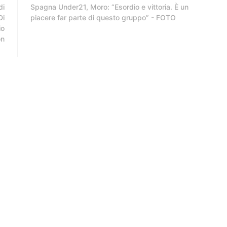
di
Spagna Under21, Moro: “Esordio e vittoria. È un
Di
piacere far parte di questo gruppo” - FOTO
io
on