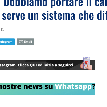
 "Dobbiamo portare il cal
 serve un sistema che di
:11
Telegram
Email