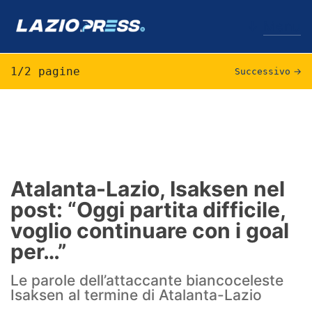
↓
Menu
1/2 pagine
Successivo
→
Lazio
News
Formello
Atalanta-Lazio, Isaksen nel
post: “Oggi partita difficile,
Infortuni
voglio continuare con i goal
Primavera
per…”
Calciomercato
Le parole dell’attaccante biancoceleste
Isaksen al termine di Atalanta-Lazio
Lazio Women