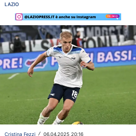
LAZIO
Rassegna Lazio
Social
Calcio
Serie A
Champions League
Europa League
Altri Sport
Formula 1
Tennis
Vela
Cristina Fezzi
06.04.2025 20:16
/