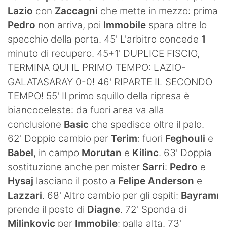
Lazio
con
Zaccagni
che mette in mezzo: prima
Pedro
non arriva, poi I
mmobile
spara oltre lo
specchio della porta. 45' L'arbitro concede
1
minuto di recupero. 45+1' DUPLICE FISCIO,
TERMINA QUI IL PRIMO TEMPO: LAZIO-
GALATASARAY 0-0! 46' RIPARTE IL SECONDO
TEMPO! 55' Il primo squillo della ripresa è
biancoceleste: da fuori area va alla
conclusione
Basic
che spedisce oltre il palo.
62' Doppio cambio per
Terim
: fuori
Feghouli
e
Babel
, in campo
Morutan
e
Kilinc
. 63' Doppia
sostituzione anche per mister
Sarri
:
Pedro
e
Hysaj
lasciano il posto a
Felipe Anderson
e
Lazzari
. 68' Altro cambio per gli ospiti:
Bayramı
prende il posto di
Diagne
. 72' Sponda di
Milinkovic
per
Immobile
: palla alta. 73'