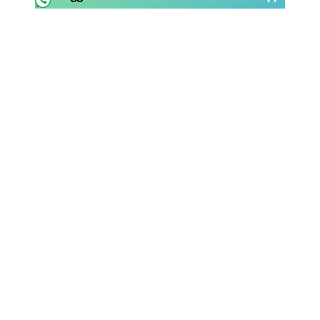
Rassegna Lazio
Social
Calcio
Serie A
Champions League
Europa League
Altri Sport
Formula 1
Tennis
Vela