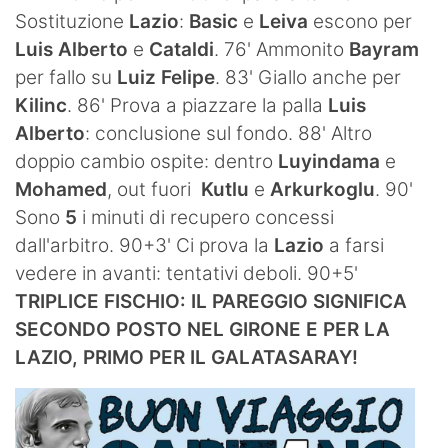
Sostituzione
Lazio
:
Basic
e
Leiva
escono per
Luis Alberto
e
Cataldi
. 76' Ammonito
Bayram
per fallo su
Luiz Felipe
. 83' Giallo anche per
Kilinc
. 86' Prova a piazzare la palla
Luis
Alberto
: conclusione sul fondo. 88' Altro
doppio cambio ospite: dentro
Luyindama
e
Mohamed
, out fuori
Kutlu
e
Arkurkoglu
. 90'
Sono
5
i minuti di recupero concessi
dall'arbitro. 90+3' Ci prova la
Lazio
a farsi
vedere in avanti: tentativi deboli. 90+5'
TRIPLICE FISCHIO: IL PAREGGIO SIGNIFICA
SECONDO POSTO NEL GIRONE E PER LA
LAZIO, PRIMO PER IL GALATASARAY!