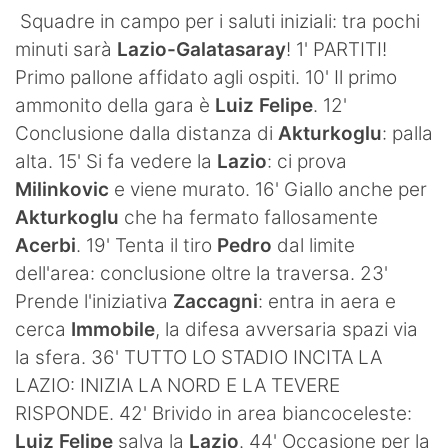
SHOP LAZIO
Squadre in campo per i saluti iniziali: tra pochi
minuti sarà
Lazio-Galatasaray
! 1' PARTITI!
Contatti
Primo pallone affidato agli ospiti. 10' Il primo
ammonito della gara è
Luiz Felipe
. 12'
Conclusione dalla distanza di
Akturkoglu
: palla
alta. 15' Si fa vedere la
Lazio
: ci prova
Milinkovic
e viene murato. 16' Giallo anche per
Akturkoglu
che ha fermato fallosamente
Acerbi
. 19' Tenta il tiro
Pedro
dal limite
dell'area: conclusione oltre la traversa. 23'
Prende l'iniziativa
Zaccagni
: entra in aera e
cerca
Immobile
, la difesa avversaria spazi via
la sfera. 36' TUTTO LO STADIO INCITA LA
LAZIO: INIZIA LA NORD E LA TEVERE
RISPONDE. 42' Brivido in area biancoceleste:
Luiz Felipe
salva la
Lazio
. 44' Occasione per la