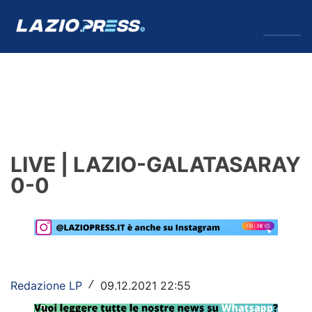
↓
Menu
Lazio
News
LIVE | LAZIO-GALATASARAY
Formello
0-0
Infortuni
Primavera
Calciomercato
Redazione LP
09.12.2021 22:55
/
Lazio Women