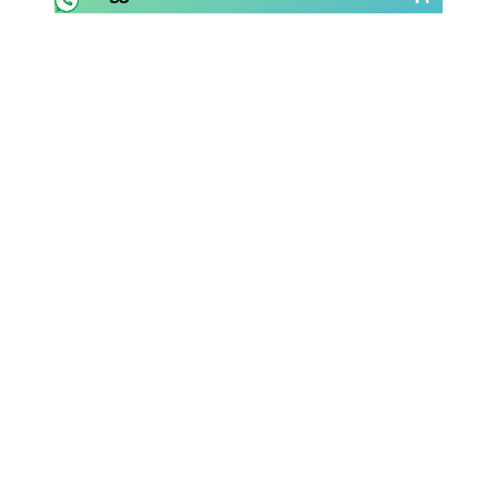
Rassegna Lazio
Social
Calcio
Serie A
Champions League
Europa League
Altri Sport
Formula 1
Tennis
Vela