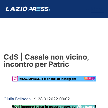
↓
Menu
Lazio
News
CdS | Casale non vicino,
Formello
incontro per Patric
Infortuni
Primavera
Calciomercato
Giulia Bellocchi
28.01.2022 09:02
/
Lazio Women