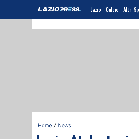
Lazio
Calcio
Altri S
Home
News
/