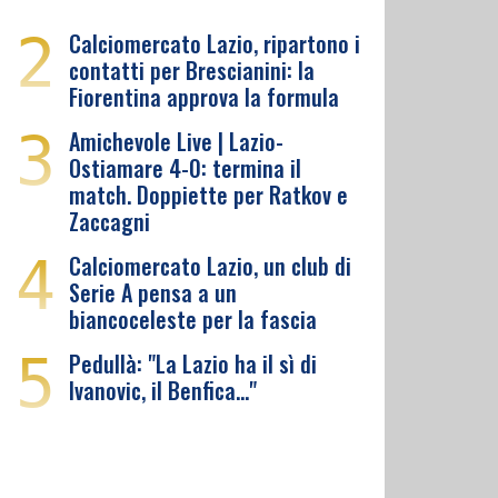
2
Calciomercato Lazio, ripartono i
contatti per Brescianini: la
Fiorentina approva la formula
3
Amichevole Live | Lazio-
Ostiamare 4-0: termina il
match. Doppiette per Ratkov e
Zaccagni
4
Calciomercato Lazio, un club di
Serie A pensa a un
biancoceleste per la fascia
5
Pedullà: "La Lazio ha il sì di
Ivanovic, il Benfica…"