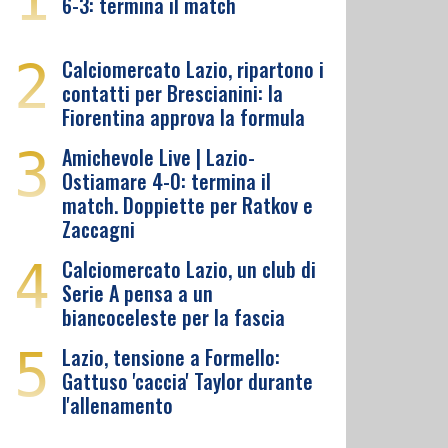
6-3: termina il match
2
Calciomercato Lazio, ripartono i
contatti per Brescianini: la
Fiorentina approva la formula
3
Amichevole Live | Lazio-
Ostiamare 4-0: termina il
match. Doppiette per Ratkov e
Zaccagni
4
Calciomercato Lazio, un club di
Serie A pensa a un
biancoceleste per la fascia
5
Lazio, tensione a Formello:
Gattuso 'caccia' Taylor durante
l'allenamento