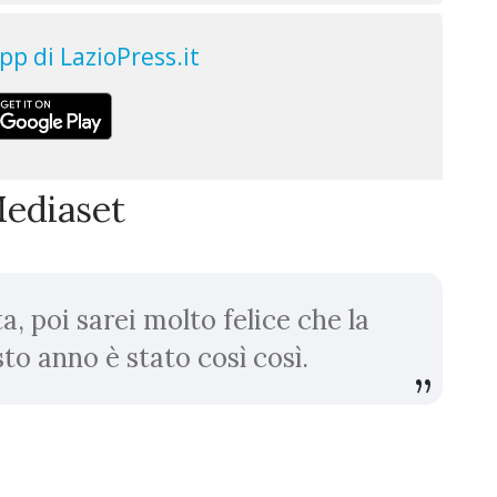
Mediaset
ta, poi sarei molto felice che la
to anno è stato così così.