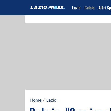
Lazio
Calcio
Altri S
Home
Lazio
/