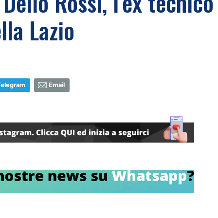
elio Rossi, l’ex tecnico
lla Lazio
Telegram
Email