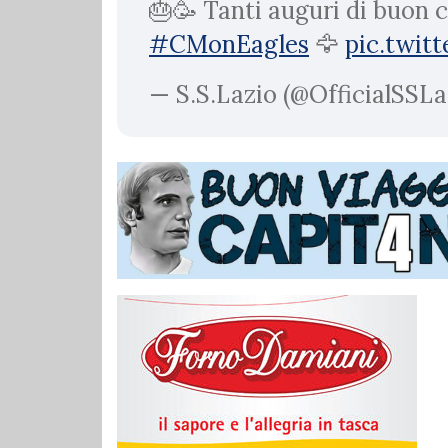
🎂🥳 Tanti auguri di buon 
#CMonEagles
🦅
pic.twi
— S.S.Lazio (@OfficialSSLa