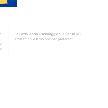
di
La Lazio lancia il sondaggio "La Panini più
Di
amata": chi è il tuo bomber preferito?
io
on