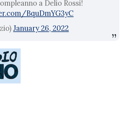
compleanno a Delio Rossi!
tter.com/BquDmYG3yC
zio)
January 26, 2022