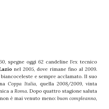
960
, spegne oggi
62
candeline l’ex tecnico
Lazio
nel
2005
, dove rimane fino al
2009
.
 biancoceleste e sempre acclamato. Il suo
una
Coppa Italia
, quella
2008/2009
, vinta
unica a
Roma
. Dopo quattro stagione saluta
si non è mai venuto meno:
buon compleanno,