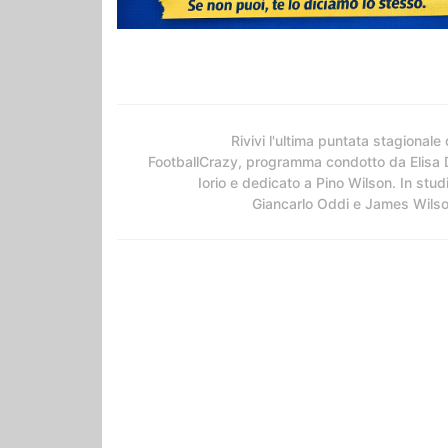
Rivivi l'ultima puntata stagionale 
FootballCrazy, programma condotto da Elisa 
Iorio e dedicato a Pino Wilson. In stud
Giancarlo Oddi e James Wils