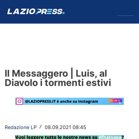
↓
Menu
Lazio
News
Il Messaggero | Luis, al
Formello
Diavolo i tormenti estivi
Infortuni
Primavera
Calciomercato
Redazione LP
08.09.2021 08:45
/
Lazio Women