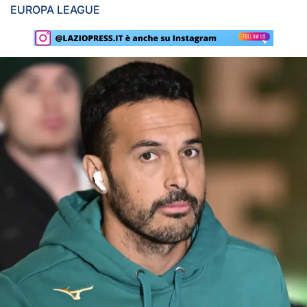
EUROPA LEAGUE
Rassegna Lazio
Social
Calcio
Serie A
Champions League
Europa League
Altri Sport
Formula 1
Tennis
Vela