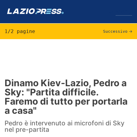
↓
Menu
1/2 pagine
Successivo
→
Lazio
News
Formello
Dinamo Kiev-Lazio, Pedro a
Sky: "Partita difficile.
Infortuni
Faremo di tutto per portarla
Primavera
a casa"
Calciomercato
Pedro è intervenuto ai microfoni di Sky
nel pre-partita
Lazio Women