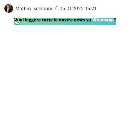
Rassegna Lazio
Matteo Ischiboni
05.01.2022 15:21
/
Social
Calcio
Serie A
Champions League
Europa League
Altri Sport
Formula 1
Tennis
Vela