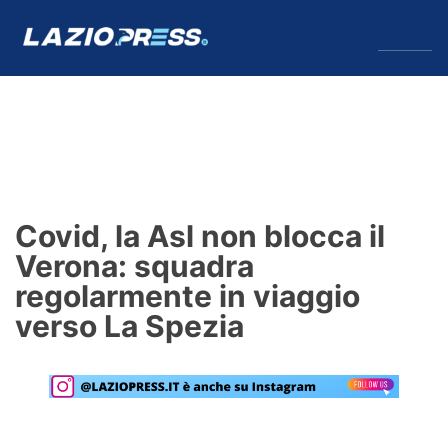
↓
Menu
Lazio
News
Covid, la Asl non blocca il
Formello
Verona: squadra
regolarmente in viaggio
Infortuni
verso La Spezia
Primavera
Calciomercato
Lazio Women