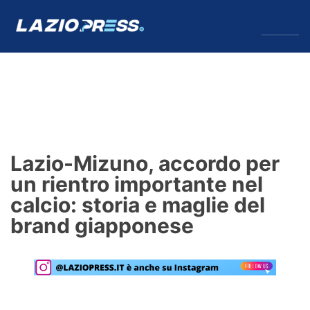
↓
Menu
Lazio
News
Lazio-Mizuno, accordo per
Formello
un rientro importante nel
calcio: storia e maglie del
Infortuni
brand giapponese
Primavera
Calciomercato
Lazio Women