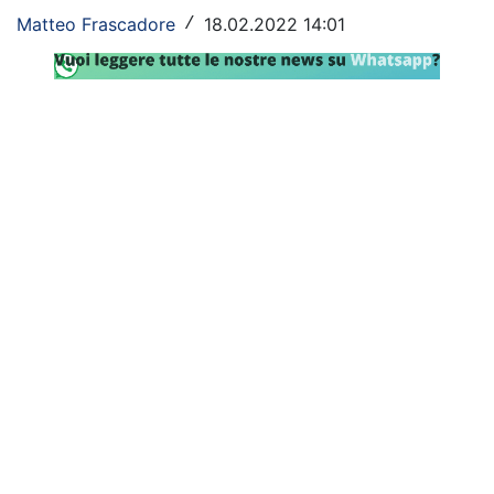
Matteo Frascadore
18.02.2022 14:01
/
Rassegna Lazio
Social
Calcio
Serie A
Champions League
Europa League
Altri Sport
Formula 1
Tennis
Vela