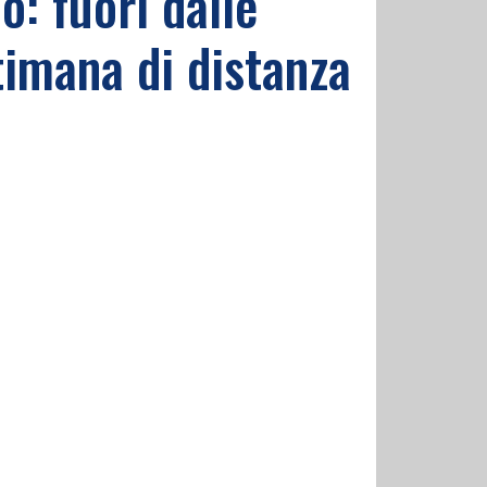
o: fuori dalle
timana di distanza