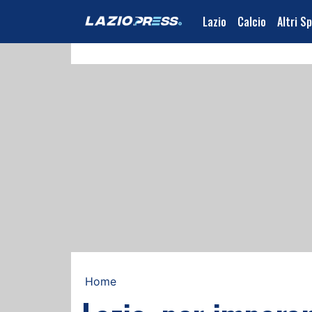
Lazio
Calcio
Altri S
Home