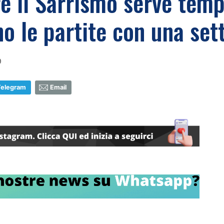
e il Sarrismo serve temp
o le partite con una set
0
Telegram
Email