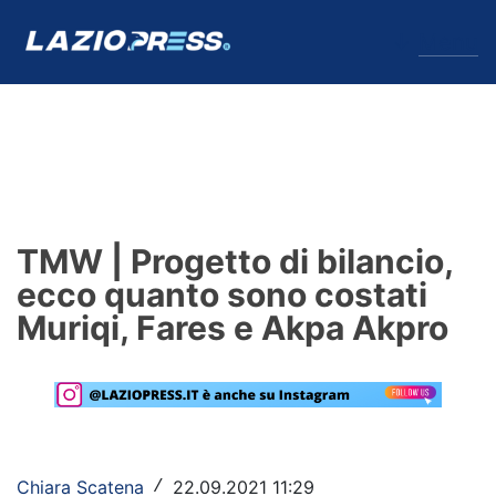
↓
Menu
Lazio
News
TMW | Progetto di bilancio,
Formello
ecco quanto sono costati
Muriqi, Fares e Akpa Akpro
Infortuni
Primavera
Calciomercato
Lazio Women
Chiara Scatena
22.09.2021 11:29
/