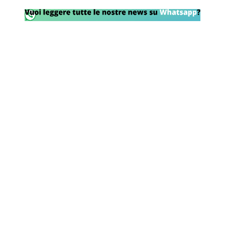
Rassegna Lazio
Social
Calcio
Serie A
Champions League
Europa League
Altri Sport
Formula 1
Tennis
Vela